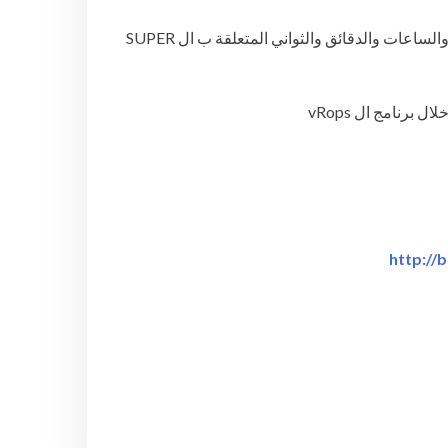
✔︎ استعراض بشكل سريع عن كتابة المعادلات وحساب المجموع الكلي للأيام والساعات والدقائق والثواني المتعلقة ب ال SUPER
http://