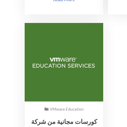
المتعلقة
بشاشات
ال
VM
عن
طريق
ال
vRealize
Operations
Manager
VMware Education
كورسات مجانية من شركة