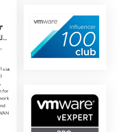
للتحميل من شركة في…
n
هذه ا
ا
و
twork
2nd
d WAN