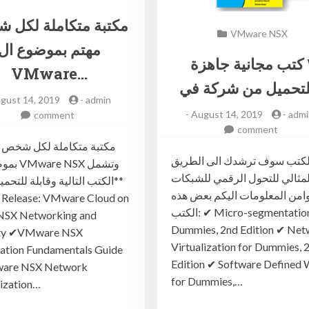
مكتبة متكاملة لكل 
VMware NSX
مهتم بموضوع ال
٣ كتب مجانية جاهزة
VMware…
gust 14, 2019
-
admin
-
August 14, 2019
-
admi
on
comment
on
comment
مكتبة
٣
متكاملة
كتب
لكتب سوف ترشدك الى الطريق
لكل
 NSX وتشمل
مجانية
شخص
لمثالي للتحول الرقمي للشبكات
الكتب التالية وقابلة للتحمي**
جاهزة
مهتم
امن المعلومات اليكم بعض هذه
 Release: VMware Cloud on
للتحميل
بموضوع
الكتب: ✔︎ Micro-segmentation for
NSX Networking and
من
ال
Dummies, 2nd Edition ✔︎ Ne
ity ✔︎VMware NSX
شركة
VMware
Virtualization for Dummies, 
tion Fundamentals Guide
في
NSX
Edition ✔︎ Software Define
ام
are NSX Network
وتشمل
for Dummies,…
وير
كتب
lization…
قابلة