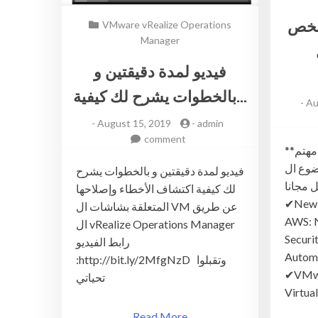
شخص
VMware vRealize Operations
Manager
فيديو لمدة دقيقتين و
بالخطوات يشرح لك كيفية…
-
Au
-
August 15, 2019
-
admin
on
comment
**مكتبة متكاملة لكل شخص مهتم
فيديو
بموضوع ال VMware
لمدة
فيديو لمدة دقيقتين و بالخطوات يشرح
ل مجانا
دقيقتين
لك كيفية اكتشاف الأخطاء وإصلاحها
و
✔︎New
المتعلقة بشاشات ال VM عن طريق
بالخطوات
AWS: 
ال vRealize Operations Manager
يشرح
Secur
رابط الفيديو
لك
Automa
:http://bit.ly/2MfgNzD وتقبلوا
كيفية
✔︎VMw
تحياتي
اكتشاف
Virtua
الأخطاء
وإصلاحها
Read More