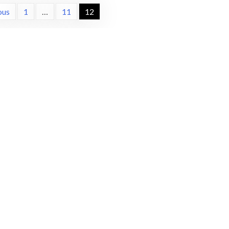
ous
1
…
11
12