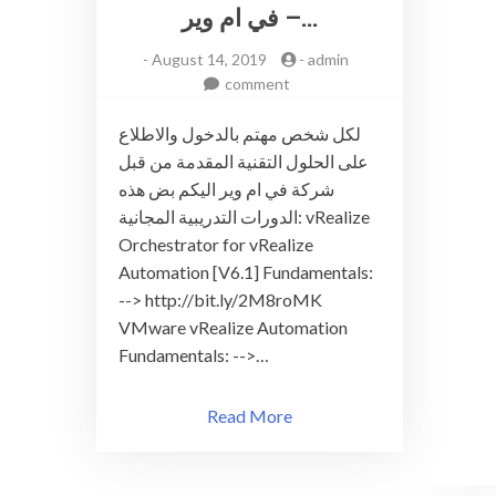
في ام وير –…
-
August 14, 2019
-
admin
on
comment
كورسات
مجانية
لكل شخص مهتم بالدخول والاطلاع
من
على الحلول التقنية المقدمة من قبل
شركة
شركة في ام وير اليكم بض هذه
في
الدورات التدريبية المجانية: vRealize
ام
Orchestrator for vRealize
وير
Automation [V6.1] Fundamentals:
–
--> http://bit.ly/2M8roMK
Free
VMware vRealize Automation
Courses
from
Fundamentals: -->…
VMware
Read More