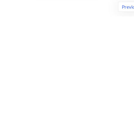
Posts
Previ
navigation